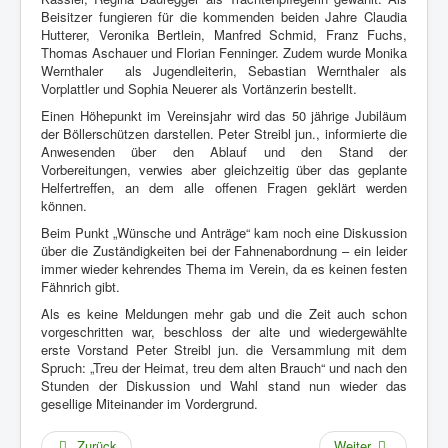
Beisitzer fungieren für die kommenden beiden Jahre Claudia
Hutterer, Veronika Bertlein, Manfred Schmid, Franz Fuchs,
Thomas Aschauer und Florian Fenninger. Zudem wurde Monika
Wernthaler als Jugendleiterin, Sebastian Wernthaler als
Vorplattler und Sophia Neuerer als Vortänzerin bestellt.
Einen Höhepunkt im Vereinsjahr wird das 50 jährige Jubiläum
der Böllerschützen darstellen. Peter Streibl jun., informierte die
Anwesenden über den Ablauf und den Stand der
Vorbereitungen, verwies aber gleichzeitig über das geplante
Helfertreffen, an dem alle offenen Fragen geklärt werden
können.
Beim Punkt „Wünsche und Anträge“ kam noch eine Diskussion
über die Zuständigkeiten bei der Fahnenabordnung – ein leider
immer wieder kehrendes Thema im Verein, da es keinen festen
Fähnrich gibt.
Als es keine Meldungen mehr gab und die Zeit auch schon
vorgeschritten war, beschloss der alte und wiedergewählte
erste Vorstand Peter Streibl jun. die Versammlung mit dem
Spruch: „Treu der Heimat, treu dem alten Brauch“ und nach den
Stunden der Diskussion und Wahl stand nun wieder das
gesellige Miteinander im Vordergrund.
Zurück
Weiter