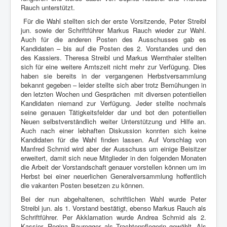
Rauch unterstützt.
Für die Wahl stellten sich der erste Vorsitzende, Peter Streibl
jun. sowie der Schriftführer Markus Rauch wieder zur Wahl.
Auch für die anderen Posten des Ausschusses gab es
Kandidaten – bis auf die Posten des 2. Vorstandes und den
des Kassiers. Theresa Streibl und Markus Wernthaler stellten
sich für eine weitere Amtszeit nicht mehr zur Verfügung. Dies
haben sie bereits in der vergangenen Herbstversammlung
bekannt gegeben – leider stellte sich aber trotz Bemühungen in
den letzten Wochen und Gesprächen mit diversen potentiellen
Kandidaten niemand zur Verfügung. Jeder stellte nochmals
seine genauen Tätigkeitsfelder dar und bot den potentiellen
Neuen selbstverständlich weiter Unterstützung und Hilfe an.
Auch nach einer lebhaften Diskussion konnten sich keine
Kandidaten für die Wahl finden lassen. Auf Vorschlag von
Manfred Schmid wird aber der Ausschuss um einige Beisitzer
erweitert, damit sich neue Mitglieder in den folgenden Monaten
die Arbeit der Vorstandschaft genauer vorstellen können um im
Herbst bei einer neuerlichen Generalversammlung hoffentlich
die vakanten Posten besetzen zu können.
Bei der nun abgehaltenen, schriftlichen Wahl wurde Peter
Streibl jun. als 1. Vorstand bestätigt, ebenso Markus Rauch als
Schriftführer. Per Akklamation wurde Andrea Schmid als 2.
Kassier, Regina Bauregger als Trachtenpflegerin gewählt. Als