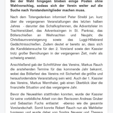
Bei der Wahl hingegen blieben einige Posten ohne
Wahlvorschlag, sodass sich der Verein weiter auf die
Suche nach Vorstandsmitglieder machen muss.
Nach dem Totengedenken informiert Peter Streibl jun. kurz
über die vergangenen Veranstaltungen des letzten halben
Jahres - darunter das Schafkopfrennen, die Adventsfeier im
Trachtenstüberl, das Adventssingen in St. Pankraz, das
Böllerschießen an Weihnachten und Neujahr, die
Christbaumversteigerung sowie das Luggi-Hillebrand
Gedächtnisschießen. Zudem deutet er bereits an, dass sich
die Kandidatensuche für den 2. Vorstand sowie den Kassier
trotz großer Bemühungen in der vergangenen Zeit, mehr als
schwierig erweist.
Anschließend gab der Schriftführer des Vereins, Markus Rauch
die anstehenden Termine für das kommende Jahr bekannt,
wobei das Böllerfest des Vereins mit Sicherheit die größte und
herausforderndste Veranstaltung sein wird. Auch der 1. Kassier
des Vereins, Markus Wernthaler, gab einen Überblick über die
finanzielle Situation und das vergangene Jahr.
Bevor die Neuwahlen stattfinden konnten, wurde der Kassier
für seine vorbildliche Arbeit von den Revisoren Andreas Gruber
und Sebastian Fuchs entlastet -ebenso wie die gesamte
Vorstandschaft. Somit konnte Robert Rauch nun als Wahlleiter
fungieren und wurde dabei von Sophia Neuerer und Theresa