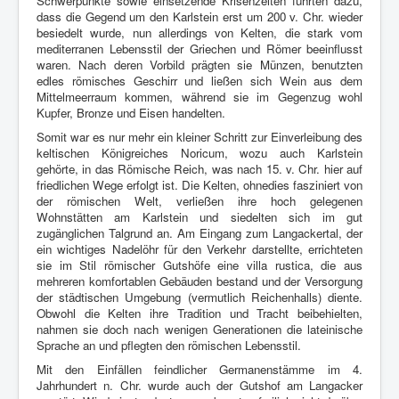
Schwerpunkte sowie einsetzende Krisenzeiten führten dazu,
dass die Gegend um den Karlstein erst um 200 v. Chr. wieder
besiedelt wurde, nun allerdings von Kelten, die stark vom
mediterranen Lebensstil der Griechen und Römer beeinflusst
waren. Nach deren Vorbild prägten sie Münzen, benutzten
edles römisches Geschirr und ließen sich Wein aus dem
Mittelmeerraum kommen, während sie im Gegenzug wohl
Kupfer, Bronze und Eisen handelten.
Somit war es nur mehr ein kleiner Schritt zur Einverleibung des
keltischen Königreiches Noricum, wozu auch Karlstein
gehörte, in das Römische Reich, was nach 15. v. Chr. hier auf
friedlichen Wege erfolgt ist. Die Kelten, ohnedies fasziniert von
der römischen Welt, verließen ihre hoch gelegenen
Wohnstätten am Karlstein und siedelten sich im gut
zugänglichen Talgrund an. Am Eingang zum Langackertal, der
ein wichtiges Nadelöhr für den Verkehr darstellte, errichteten
sie im Stil römischer Gutshöfe eine villa rustica, die aus
mehreren komfortablen Gebäuden bestand und der Versorgung
der städtischen Umgebung (vermutlich Reichenhalls) diente.
Obwohl die Kelten ihre Tradition und Tracht beibehielten,
nahmen sie doch nach wenigen Generationen die lateinische
Sprache an und pflegten den römischen Lebensstil.
Mit den Einfällen feindlicher Germanenstämme im 4.
Jahrhundert n. Chr. wurde auch der Gutshof am Langacker