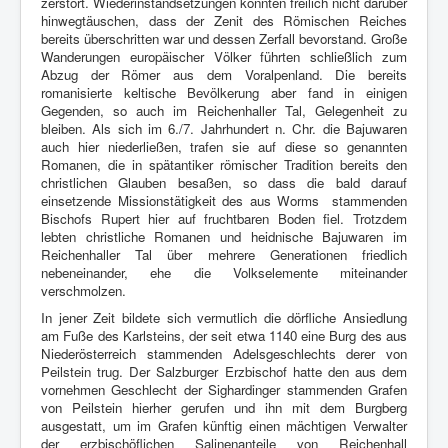
zerstört. Wiederinstandsetzungen konnten freilich nicht darüber
hinwegtäuschen, dass der Zenit des Römischen Reiches
bereits überschritten war und dessen Zerfall bevorstand. Große
Wanderungen europäischer Völker führten schließlich zum
Abzug der Römer aus dem Voralpenland. Die bereits
romanisierte keltische Bevölkerung aber fand in einigen
Gegenden, so auch im Reichenhaller Tal, Gelegenheit zu
bleiben. Als sich im 6./7. Jahrhundert n. Chr. die Bajuwaren
auch hier niederließen, trafen sie auf diese so genannten
Romanen, die in spätantiker römischer Tradition bereits den
christlichen Glauben besaßen, so dass die bald darauf
einsetzende Missionstätigkeit des aus Worms stammenden
Bischofs Rupert hier auf fruchtbaren Boden fiel. Trotzdem
lebten christliche Romanen und heidnische Bajuwaren im
Reichenhaller Tal über mehrere Generationen friedlich
nebeneinander, ehe die Volkselemente miteinander
verschmolzen.
In jener Zeit bildete sich vermutlich die dörfliche Ansiedlung
am Fuße des Karlsteins, der seit etwa 1140 eine Burg des aus
Niederösterreich stammenden Adelsgeschlechts derer von
Peilstein trug. Der Salzburger Erzbischof hatte den aus dem
vornehmen Geschlecht der Sighardinger stammenden Grafen
von Peilstein hierher gerufen und ihn mit dem Burgberg
ausgestatt, um im Grafen künftig einen mächtigen Verwalter
der erzbischöflichen Salinenanteile von Reichenhall