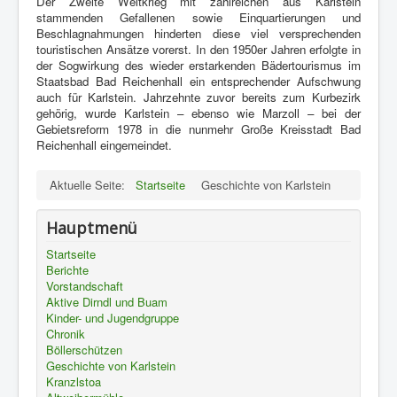
Der Zweite Weltkrieg mit zahlreichen aus Karlstein
stammenden Gefallenen sowie Einquartierungen und
Beschlagnahmungen hinderten diese viel versprechenden
touristischen Ansätze vorerst. In den 1950er Jahren erfolgte in
der Sogwirkung des wieder erstarkenden Bädertourismus im
Staatsbad Bad Reichenhall ein entsprechender Aufschwung
auch für Karlstein. Jahrzehnte zuvor bereits zum Kurbezirk
gehörig, wurde Karlstein – ebenso wie Marzoll – bei der
Gebietsreform 1978 in die nunmehr Große Kreisstadt Bad
Reichenhall eingemeindet.
Aktuelle Seite:
Startseite
Geschichte von Karlstein
Hauptmenü
Startseite
Berichte
Vorstandschaft
Aktive Dirndl und Buam
Kinder- und Jugendgruppe
Chronik
Böllerschützen
Geschichte von Karlstein
Kranzlstoa