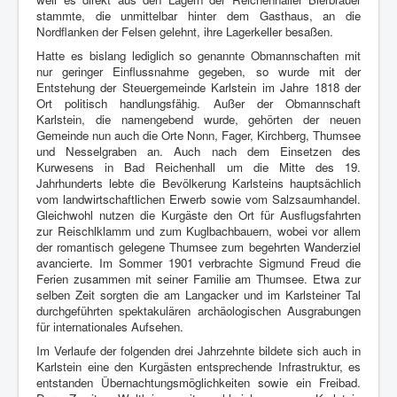
stammte, die unmittelbar hinter dem Gasthaus, an die
Nordflanken der Felsen gelehnt, ihre Lagerkeller besaßen.
Hatte es bislang lediglich so genannte Obmannschaften mit
nur geringer Einflussnahme gegeben, so wurde mit der
Entstehung der Steuergemeinde Karlstein im Jahre 1818 der
Ort politisch handlungsfähig. Außer der Obmannschaft
Karlstein, die namengebend wurde, gehörten der neuen
Gemeinde nun auch die Orte Nonn, Fager, Kirchberg, Thumsee
und Nesselgraben an. Auch nach dem Einsetzen des
Kurwesens in Bad Reichenhall um die Mitte des 19.
Jahrhunderts lebte die Bevölkerung Karlsteins hauptsächlich
vom landwirtschaftlichen Erwerb sowie vom Salzsaumhandel.
Gleichwohl nutzen die Kurgäste den Ort für Ausflugsfahrten
zur Reischlklamm und zum Kuglbachbauern, wobei vor allem
der romantisch gelegene Thumsee zum begehrten Wanderziel
avancierte. Im Sommer 1901 verbrachte Sigmund Freud die
Ferien zusammen mit seiner Familie am Thumsee. Etwa zur
selben Zeit sorgten die am Langacker und im Karlsteiner Tal
durchgeführten spektakulären archäologischen Ausgrabungen
für internationales Aufsehen.
Im Verlaufe der folgenden drei Jahrzehnte bildete sich auch in
Karlstein eine den Kurgästen entsprechende Infrastruktur, es
entstanden Übernachtungsmöglichkeiten sowie ein Freibad.