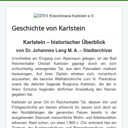
Geschichte von Karlstein
Karlstein – historischer Überblick
von Dr. Johannes Lang M. A. – Stadtarchivar
Unmittelbar am Eingang zum Alpenraum gelegen, ist der Bad
Reichenhaller Ortsteil Karlstein geprägt durch ein sich
schluchtartig verengendes Tal, aus dem Felsnadeln markant
herausragen. Auf ihren Gipfeln erheben sich, romantisch
anzusehen, die barocke Wallfahrtskirche zum hl. Pankratius
sowie die dahinter liegende Burgruine Karlstein, die der in
ihrem Schutze liegenden dörflichen Ansiedlung den Namen
gegeben hat.
Karlstein ist jener Ort im Reichenhaller Tal, dessen Vor- und
Frühgeschichte am besten erforscht ist, lassen sich doch an
den Nordabhängen der genannten Felsen bereits in der
ausgehenden Steinzeit menschliche Wohn- und Arbeitsstätten
erkennen. Bald schon, um etwa 1.800 v. Chr. entstand hier ein
Zentrum der Kupferverhüttung und Bronzeherstellung, wobei