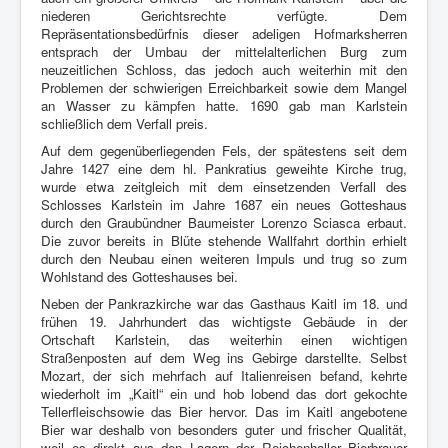
niederen Gerichtsrechte verfügte. Dem
Repräsentationsbedürfnis dieser adeligen Hofmarksherren
entsprach der Umbau der mittelalterlichen Burg zum
neuzeitlichen Schloss, das jedoch auch weiterhin mit den
Problemen der schwierigen Erreichbarkeit sowie dem Mangel
an Wasser zu kämpfen hatte. 1690 gab man Karlstein
schließlich dem Verfall preis.
Auf dem gegenüberliegenden Fels, der spätestens seit dem
Jahre 1427 eine dem hl. Pankratius geweihte Kirche trug,
wurde etwa zeitgleich mit dem einsetzenden Verfall des
Schlosses Karlstein im Jahre 1687 ein neues Gotteshaus
durch den Graubündner Baumeister Lorenzo Sciasca erbaut.
Die zuvor bereits in Blüte stehende Wallfahrt dorthin erhielt
durch den Neubau einen weiteren Impuls und trug so zum
Wohlstand des Gotteshauses bei.
Neben der Pankrazkirche war das Gasthaus Kaitl im 18. und
frühen 19. Jahrhundert das wichtigste Gebäude in der
Ortschaft Karlstein, das weiterhin einen wichtigen
Straßenposten auf dem Weg ins Gebirge darstellte. Selbst
Mozart, der sich mehrfach auf Italienreisen befand, kehrte
wiederholt im „Kaitl“ ein und hob lobend das dort gekochte
Tellerfleischsowie das Bier hervor. Das im Kaitl angebotene
Bier war deshalb von besonders guter und frischer Qualität,
weil es direkt aus den Lagern der Reichenhaller Bierbrauer