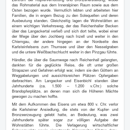
das Rohmaterial aus dem Inneralpinen Raum sowie aus dem
Osten bezogen wurde. Vermutlich lebten und arbeiteten hier
Familien, die in engem Bezug zu den Solequellen und deren
Ausbeutung standen. Gleichzeitig lagen die Wohnstätten an
einem wichtigen Verkehrsweg, der das Reichenhaller Becken
über das Langackertal verließ und sich dort teilte, wobei einer
der Wege über den Jochberg nach Inzell und weiter in den
Chiemgau, der andere hingegen an der Nordseite des
Karlsteinfelsens zum Thumsee und über den Nesselgraben
und die untere Weißbachschlucht weiter in den Pinzgau führte.
Händler, die über die Saumwege nach Reichenhall gelangten,
dankten für die geglückte Reise, die oft unter großen
Strapazen und Gefahren erfolgt war, indem sie den Göttern an
Weggabelungen und aussichtsreichen Plätzen Opfergaben
darbrachten. Am Langacker und Eisenbichl standen über
Jahrhunderte (ca. 1.500 – 1.200 v.Chr.) solche
Brandopferplätze, an denen man sich die Höheren Mächte
gewogen zu machen hoffte.
Mit dem Aufkommen des Eisens um etwa 800 v. Chr. verlor
die Karlsteiner Ansiedlung, die stets von der Kupfer- und
Bronzeerzeugung gelebt hatte, an Bedeutung, was zwei
Jahrhunderte später sogar zur völligen Aufgabe der
Wohnstätten führte. Die Verlagerung wirtschaftlicher