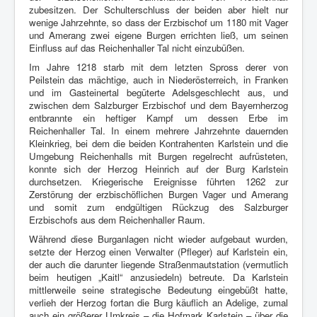
zubesitzen. Der Schulterschluss der beiden aber hielt nur
wenige Jahrzehnte, so dass der Erzbischof um 1180 mit Vager
und
Amerang zwei eigene Burgen errichten ließ, um seinen
Einfluss auf das Reichenhaller Tal nicht einzubüßen.
Im Jahre 1218 starb mit dem letzten Spross derer von
Peilstein das mächtige, auch in Niederösterreich, in Franken
und im Gasteinertal begüterte Adelsgeschlecht aus, und
zwischen dem Salzburger Erzbischof und dem Bayernherzog
entbrannte ein heftiger Kampf um dessen Erbe im
Reichenhaller Tal. In einem mehrere Jahrzehnte dauernden
Kleinkrieg, bei dem die beiden Kontrahenten Karlstein und die
Umgebung Reichenhalls mit Burgen regelrecht aufrüsteten,
konnte sich der Herzog Heinrich auf der Burg Karlstein
durchsetzen. Kriegerische Ereignisse führten 1262 zur
Zerstörung der erzbischöflichen Burgen Vager und Amerang
und somit zum endgültigen Rückzug des Salzburger
Erzbischofs aus dem Reichenhaller Raum.
Während diese Burganlagen nicht wieder aufgebaut wurden,
setzte der Herzog einen Verwalter (Pfleger) auf Karlstein ein,
der auch die darunter liegende Straßenmautstation (vermutlich
beim heutigen „Kaitl“ anzusiedeln) betreute. Da Karlstein
mittlerweile seine strategische Bedeutung eingebüßt hatte,
verlieh der Herzog fortan die Burg käuflich an Adelige, zumal
auch ein größerer Umkreis – die Hofmark Karlstein – über die