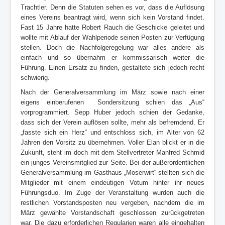
Trachtler. Denn die Statuten sehen es vor, dass die Auflösung
eines Vereins beantragt wird, wenn sich kein Vorstand findet.
Fast 15 Jahre hatte Robert Rauch die Geschicke geleitet und
wollte mit Ablauf der Wahlperiode seinen Posten zur Verfügung
stellen. Doch die Nachfolgeregelung war alles andere als
einfach und so übernahm er kommissarisch weiter die
Führung. Einen Ersatz zu finden, gestaltete sich jedoch recht
schwierig.
Nach der Generalversammlung im März sowie nach einer
eigens einberufenen Sondersitzung schien das „Aus“
vorprogrammiert. Sepp Huber jedoch schien der Gedanke,
dass sich der Verein auflösen sollte, mehr als befremdend. Er
„fasste sich ein Herz“ und entschloss sich, im Alter von 62
Jahren den Vorsitz zu übernehmen. Voller Elan blickt er in die
Zukunft, steht im doch mit dem Stellvertreter Manfred Schmid
ein junges Vereinsmitglied zur Seite. Bei der außerordentlichen
Generalversammlung im Gasthaus „Moserwirt“ stellten sich die
Mitglieder mit einem eindeutigen Votum hinter ihr neues
Führungsduo. Im Zuge der Veranstaltung wurden auch die
restlichen Vorstandsposten neu vergeben, nachdem die im
März gewählte Vorstandschaft geschlossen zurückgetreten
war. Die dazu erforderlichen Regularien waren alle eingehalten