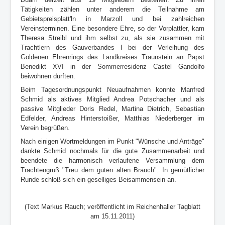
Tätigkeiten zählen unter anderem die Teilnahme am
Gebietspreisplatt'ln in Marzoll und bei zahlreichen
Vereinsterminen. Eine besondere Ehre, so der Vorplattler, kam
Theresa Streibl und ihm selbst zu, als sie zusammen mit
Trachtlern des Gauverbandes I bei der Verleihung des
Goldenen Ehrenrings des Landkreises Traunstein an Papst
Benedikt XVI in der Sommerresidenz Castel Gandolfo
beiwohnen durften.
Beim Tagesordnungspunkt Neuaufnahmen konnte Manfred
Schmid als aktives Mitglied Andrea Potschacher und als
passive Mitglieder Doris Redel, Martina Dietrich, Sebastian
Edfelder, Andreas Hinterstoißer, Matthias Niederberger im
Verein begrüßen.
Nach einigen Wortmeldungen im Punkt "Wünsche und Anträge"
dankte Schmid nochmals für die gute Zusammenarbeit und
beendete die harmonisch verlaufene Versammlung dem
Trachtengruß "Treu dem guten alten Brauch". In gemütlicher
Runde schloß sich ein geselliges Beisammensein an.
(Text Markus Rauch; veröffentlicht im Reichenhaller Tagblatt
am 15.11.2011)