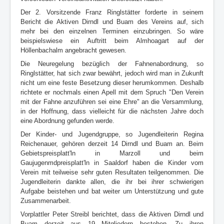
Der 2. Vorsitzende Franz Ringlstätter forderte in seinem
Bericht die Aktiven Dirndl und Buam des Vereins auf, sich
mehr bei den einzelnen Terminen einzubringen. So wäre
beispielswiese ein Auftritt beim Almhoagart auf der
Höllenbachalm angebracht gewesen.
Die Neuregelung bezüglich der Fahnenabordnung, so
Ringlstätter, hat sich zwar bewährt, jedoch wird man in Zukunft
nicht um eine feste Besetzung dieser herumkommen. Deshalb
richtete er nochmals einen Apell mit dem Spruch "Den Verein
mit der Fahne anzuführen sei eine Ehre" an die Versammlung,
in der Hoffnung, dass vielleicht für die nächsten Jahre doch
eine Abordnung gefunden werde.
Der Kinder- und Jugendgruppe, so Jugendleiterin Regina
Reichenauer, gehören derzeit 14 Dirndl und Buam an. Beim
Gebietspreisplatt'ln in Marzoll und beim
Gaujugenmdpreisplatt'ln in Saaldorf haben die Kinder vom
Verein mit teilweise sehr guten Resultaten teilgenommen. Die
Jugendleiterin dankte allen, die ihr bei ihrer schwierigen
Aufgabe beistehen und bat weiter um Unterstützung und gute
Zusammenarbeit.
Vorplattler Peter Streibl berichtet, dass die Aktiven Dirndl und
Buam derzeit aus 19 Mitgliedern bestehen. Zu ihren